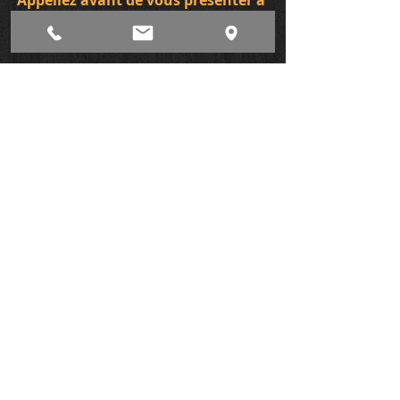
Appellez avant de vous présenter à
l'atelier.
Rendez-vous facile et rapide !
Lundi:
10h à 17h
Mardi:
10h à 17h
Mercredi:
10h à 17h
Jeudi:
10h à 17h
CONTACT
Lutherie-guitare Migneault
Luthier à Montréal
438-398-3179
2851Holt (coin 5e avenue)